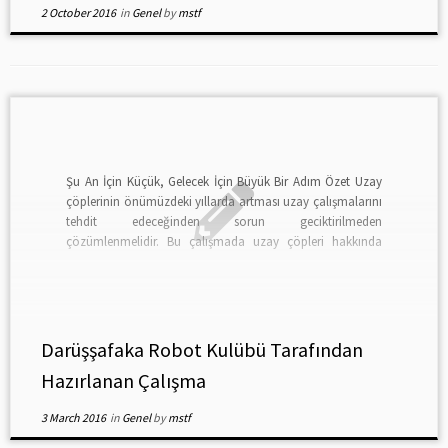
2 October 2016
in
Genel
by
mstf
Şu An İçin Küçük, Gelecek İçin Büyük Bir Adım Özet Uzay
çöplerinin önümüzdeki yıllarda artması uzay çalışmalarını
tehdit edeceğinden sorun geciktirilmeden
çözümlenmelidir. Bu çalışmada uzay çöpleri hakkında
genel bilgiler verildikten sonra çözüm önerisi detaylı bir
şekilde açıklanmıştır. Seçilmiş bir uyduyu korumak üzere 10
cm çapından küçük uzay çöplerini toplamak için […]
Darüşşafaka Robot Kulübü Tarafından
Hazırlanan Çalışma
3 March 2016
in
Genel
by
mstf