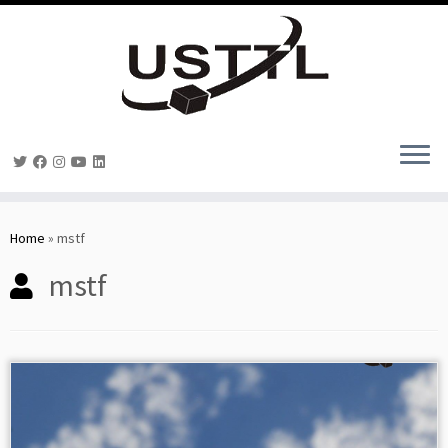
Skip
to
Home
»
mstf
content
mstf