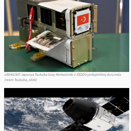
UBAKUSAT Japonya Tsukuba Uzay Merkezinde J-SSOD’a yerleştirilmiş durumda
(resim Tsukuba, JAXA)