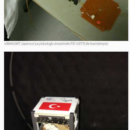
UBAKUSAT Japonya’ya yolculuğu öncesinde İTÜ-USTTL’de hazırlanıyor.