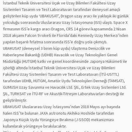
İstanbul Teknik Üniversitesi Uçak ve Uzay Bilimleri Fakültesi Uzay
Sistemleri Tasarım ve Test Laboratuvarı tarafından deneysel amaçlı
geliştirilen küp uydu ‘UBAKUSAT’, Dragon uzay aracı ile yaklaşık iki günlük
yolculuğu sonrasında Uluslararası Uzay İstasyonuna (ISS) ulaştı. Space X
firmasının ISS’e kargo aracı Dragon, CRS 14 görevi kapsamında 2 Nisan
2018 akşamı Falcon 9 roketi ile Florida’daki Kennedy Uzay Merkezi’nden
yapılan başarılı fırlatma sonrasında ISS’e doğru yola çıkmıştı.
UBAKUSAT (deneysel 3 birim küp uydu) Ulaştırma Denizcilik ve
Haberleşme Bakanlığı (UDHB) Havacılık ve Uzay Teknolojileri Genel
Müdürlüğü (HUTGM) katkı ve genel koordinesinde Japonya Hükümeti ile
işbirliği altında İstanbul Teknik Üniversitesi Uçak ve Uzay Bilimleri
Fakültesi Uzay Sistemleri Tasarım ve Test Laboratuvarı (İTÜ-USTTL)
tarafından UDHB, HUTGM, Amatör Uydu Teknolojileri Derneği (TAMSAT),
GUMUSH Uzay Savunma ve Havacılık Ltd. Şti., Ertek Uzay Sistemleri Ltd.
Şti., TURKSAT ve İTÜ-RF ve Akustik-Titreşim Laboratuvarları desteği ile
geliştirilmiştir.
UBAKUSAT Uluslararası Uzay İstasyonu’ndan 2018 Mayıs ayı başında
halen ISS’te bulunan JAXA astronotu Akihiko Hoshide tarafından
Japonya Küçük Uydu Yörüngeye Bırakma (J-SSOD) mekanizması
kullanılarak yörüngeye bırakılacaktır.