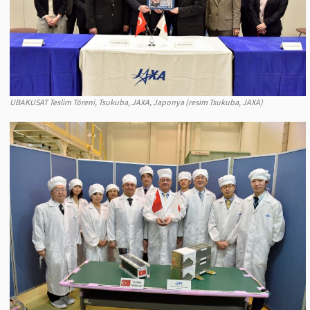
UBAKUSAT Teslim Töreni, Tsukuba, JAXA, Japonya (resim Tsukuba, JAXA)