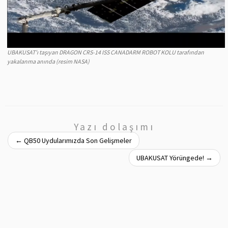
UBAKUSAT’ı taşıyan DRAGON CRS-14 ISS CANADARM ROBOT KOLU tarafından
yakalanma anında (resim NASA)
Yazı dolaşımı
←
QB50 Uydularımızda Son Gelişmeler
UBAKUSAT Yörüngede!
→