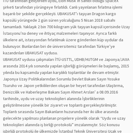
İTÜ tarafından geliştirilen uydu, Elon Musk’ın sahibi olduğu SpaceX
şirketi tarafından yörüngeye fırlatıldı. Canlı yayınlanan fırlatma işlemi
başarılı bir şekilde gerçekleşti. UBAKUSAT’ı taşıyan Dragon kargo
kapsülü yörüngede 2 gün süren yolculuğunu 5 Nisan 2018 sabahı
tamamladı. Yaklaşık 2 bin 700 kilogram yük taşıyan kapsül içerisinde Uzay
İstasyonu’na deney ve ihtiyaç malzemeleri taşınıyor. Ayrıca farklı
ülkelere ait, istasyondan fırlatılmak üzere gönderilen küp uydular da
bulunuyor. Bunlardan biri de üniversitemiz tarafından Türkiye’ye
kazandırılan UBAKUSAT uydusu.
UBAKUSAT uydusu çalışmaları İTÜ-USTTL, UDHB/HUTGM ve Japonya/JAXA
arasında 2014 yılı sonunda yapılan işbirliği görüşmeleri ile başlamış, 2015
yılında bu kapsamda yapılan karşılıklı toplantılar ile devam etmiştir.
Japonya Uzay Politikalarından Sorumlu Devlet Bakanı Sayın Yosuke
Tsuruho ve Japon yetkililerden oluşan bir heyet tarafından Ulaştırma,
Denizcilik ve Haberleşme Bakanı Sayın Ahmet Arslan’ a 08.09.2016
tarihinde, uydu ve uzay teknolojileri alanında İşbirliklerinin
geliştirilmesine yönelik bir ziyaret ve toplantı gerçekleştirilmiştir.
Toplantı sırasında Sayın Bakanların huzurunda her iki ülke arasında
gelecekte yapılması planlanan projelere yönelik olarak “Uydu ve uzay
teknolojileri alanında iş birliği protokolü” imzalanmıştır. Söz konusu
işbirliği protokolü ile ülkemizde İstanbul Teknik Üniversitesi Uçak ve