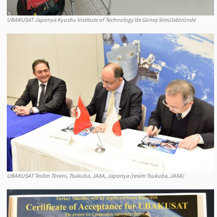
UBAKUSAT Japonya Kyushu Institute of Technology’de Güneş Simülatöründe
UBAKUSAT Teslim Töreni, Tsukuba, JAXA, Japonya (resim Tsukuba, JAXA)