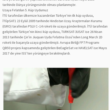
tarihinde Dünya yörüngesinde olması planlanmıştır.
Uzaya Fırlatılan 5. Küp Uydumuz
İTÜ tarafından ülkemize kazandırılan Türkiye’nin ilk küp uydusu,
İTÜpSAT1 23 Eylül 2009 tarihinde Hindistan Uzay Araştırmaları Kurumu
(ISRO) tarafından PSLV C–14 roketi ile uzaya gönderilmişti. İTÜ tarafından
geliştirilen Türkiye’nin ikinci küp uydusu, TURKSAT-3USAT ise 26 Nisan
2013 tarihinde Çin’in Jiuquan Uydu Fırlatma Üssü’nden Long March 2D
roketi ile başarıyla uzaya gönderilmişti. Avrupa Birliği FP7 Programı
QB50 projesi kapsamında geliştirilen BeEagleSat ve HAVELSAT ise Mayıs
2017 de yine ISS’ten yörüngeye bırakılmışlardı.