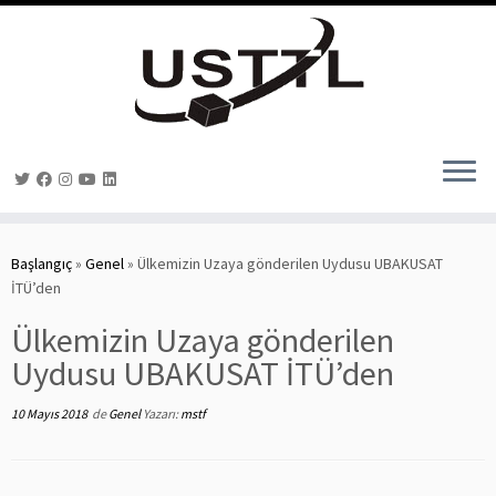
Skip
to
Başlangıç
»
Genel
»
Ülkemizin Uzaya gönderilen Uydusu UBAKUSAT
content
İTÜ’den
Ülkemizin Uzaya gönderilen
Uydusu UBAKUSAT İTÜ’den
10 Mayıs 2018
de
Genel
Yazarı:
mstf