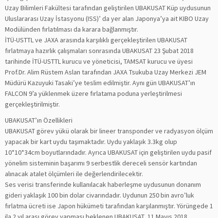
Uzay Bilimleri Fakültesi tarafından geliştirilen UBAKUSAT Küp uydusunun
Uluslararası Uzay İstasyonu (ISS)’ da yer alan Japonya’ya ait KIBO Uzay
Modülünden fırlatılması da karara bağlanmıştır.
İTÜ-USTTL ve JAXA arasında karşılıklı gerçekleştirilen UBAKUSAT
fırlatmaya hazırlık çalışmaları sonrasında UBAKUSAT 23 Şubat 2018
tarihinde İTÜ-USTTL kurucu ve yöneticisi, TAMSAT kurucu ve üyesi
Prof.Dr. Alim Rüstem Aslan tarafından JAXA Tsukuba Uzay Merkezi JEM
Müdürü Kazuyuki Tasaki’ye teslim edilmiştir. Aynı gün UBAKUSAT’ın
FALCON 9’a yüklenmek üzere fırlatama poduna yerleştirilmesi
gerçekleştirilmiştir.
UBAKUSAT’ın Özellikleri
UBAKUSAT görev yükü olarak bir lineer transponder ve radyasyon ölçüm
yapacak bir kart uydu taşımaktadır. Uydu yaklaşık 3.3kg olup
10*10*34cm boyutlarındadır. Ayrıca UBAKUSAT için geliştirilen uydu pasif
yönelim sisteminin başarımı 9 serbestlik dereceli sensör kartından
alınacak atalet ölçümleri ile değerlendirilecektir.
Ses verisi transferinde kullanılacak haberleşme uydusunun donanım
gideri yaklaşık 100 bin dolar civarındadır. Uydunun 250 bin avro’luk
fırlatma ücreti ise Japon hükümeti tarafından karşılanmıştır. Yörüngede 1
ila 2 yıl arası görev yapması beklenen UBAKUSAT, 11 Mayıs 2018