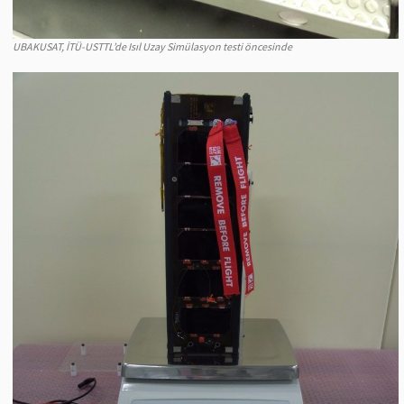
UBAKUSAT, İTÜ-USTTL’de Isıl Uzay Simülasyon testi öncesinde