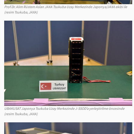
Prof.Dr. Alim Rüstem Aslan JAXA Tsukuba Uzay Merkezinde Japonya/JAXA ekibi ile
(resim Tsukuba, JAXA)
UBAKUSAT Japonya Tsukuba Uzay Merkezinde J-SSOD’a yerleştirilme öncesinde
(resim Tsukuba, JAXA)