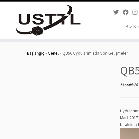
Biz Ki
Skip
to
Başlangıç
»
Genel
»
QB50 Uydularımızda Son Gelişmeler
content
QB5
14 Aralık 20
Uydularımı
Mart 2017’
bırakılma 