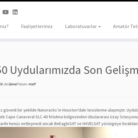
miz?
Faaliyetlerimiz
Laboratuvarlar
Amatör Tels
0 Uydularımızda Son Gelişm
16
de
Genel
Yazarı:
mstf
z güvenli bir şekilde Nanoracks’ın Houston’daki tesislerine ulaşmıştır. Uydu
de Cape Canaveral SLC-40 fırlatma bölgesinden Uluslararası Uzay İstasyonu’
tarihi henüz netleşmedi ancak BeEagleSAT ve HAVELSAT yörüngeye bırakılan i